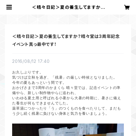
＜晴々日記＞夏の養生してますか？
晴々堂は3周年記念イベント真っ最中
です！ | かまくら 晴々堂
＜晴々日記＞夏の養生してますか？晴々堂は3周年記念
イベント真っ最中です！
2016/08/12 17:40
お久しぶりです。
気づけば立秋を過ぎ、「残暑」の厳しい時候となりました。
今年の夏もあっという間です。
おかげさまで
3
周年のかまくら
晴々堂では、記念イベントの準
備やら、新しい制作物やらに追われ、
いわゆる夏土用と呼ばれる小暑から大暑の時期に、暑さに備え
た養生が何もできませんでした。
薬草湯につかったり「う」のつくものを食べたりして、まだも
う少し続く残暑に負けない身体と気力を養いましょう。