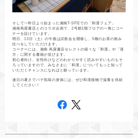
そして一昨日より始まった湘南
T-SITE
での「和漢フェア」
湘南蔦屋書店とのコラボ企画で、
2
号館
1
階フロアの一角にコー
ナーを設けています。
明日、
13
日（土）の午後は試飲会を開催し、
5
種のお茶の飲み
比べをしていただけます。
コーナーには、湘南
蔦屋書店セレクトの様々な「和漢」や「漢
方」に関する書籍が並びます。
初心者向け、女性向けなどのわかりやすく読みやすいものもそ
ろっていますので、みなさまに「和漢」についてもっと知って
いただくチャンスになればと願っています。
連日の暑さでバテ気味の身体には、ぜひ和漢植物で滋養を供給
してください！