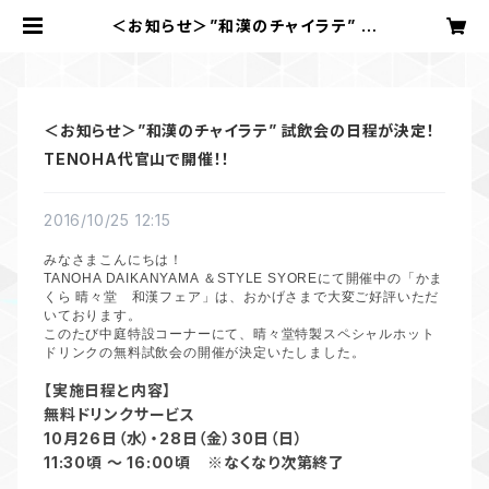
＜お知らせ＞”和漢のチャイラテ” 試
飲会の日程が決定！TENOHA代官山
で開催！！ | かまくら 晴々堂
＜お知らせ＞”和漢のチャイラテ” 試飲会の日程が決定！
TENOHA代官山で開催！！
2016/10/25 12:15
みなさまこんにちは！
TANOHA DAIKANYAMA
＆
STYLE SYORE
にて開催中の「かま
くら
晴々堂 和漢フェア」は、おかげさまで大変ご好評いただ
いております。
このたび中庭特設コーナーにて、晴々堂特製スペシャルホット
ドリンクの無料試飲会の開催が決定いたしました。
【実施日程と内容】
無料ドリンクサービス
10
月
26
日（水）・
28
日（金）
30
日（日）
11:30頃 ～ 16:00頃
※
なくなり次第終了