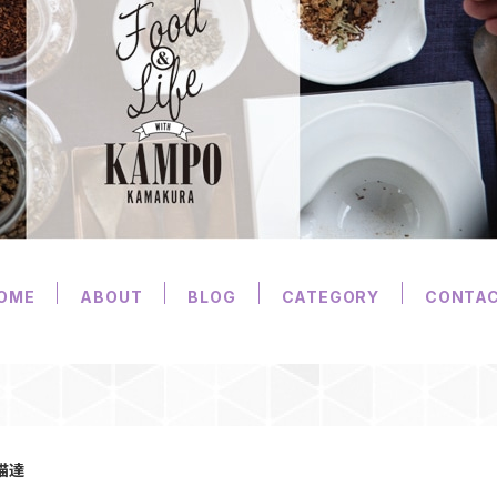
OME
ABOUT
BLOG
CATEGORY
CONTA
猫達