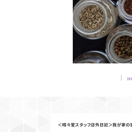
H
＜晴々堂スタッフ店外日記＞我が家の