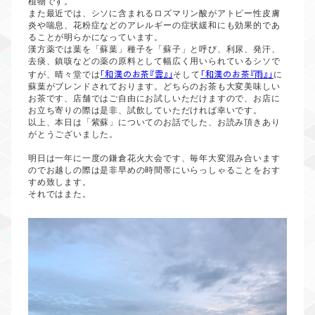
植物です。
また最近では、シソに含まれるロズマリン酸がアトピー性皮膚
炎や喘息、花粉症などのアレルギーの症状緩和にも効果的であ
ることが明らかになっています。
漢方薬では葉を「蘇葉」種子を「蘇子」と呼び、利尿、発汗、
去痰、鎮咳などの薬の原料として幅広く用いられているシソで
「和漢のお茶『雲』」
「和漢のお茶『雨』」
すが、晴々堂では
そして
に
蘇葉がブレンドされております。どちらのお茶も大変美味しい
お茶です、店舗ではご自由にお試しいただけますので、お店に
お立ち寄りの際は是非、試飲していただければ幸いです。
以上、本日は「紫蘇」についてのお話でした、お読み頂きあり
がとうございました。
明日は一年に一度の鎌倉花火大会です、毎年大変混み合います
のでお越しの際は是非早めの時間帯にいらっしゃることをおす
すめ致します。
それではまた。