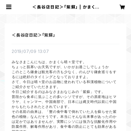
＜長谷店日記＞「紫蘇」 | かまくら
晴々堂
＜長谷店日記＞「紫蘇」
2019/07/09 13:07
みなさまこんにちは、かまくら晴々堂です。
ちょっと肌寒いお天気ですが、いかがお過ごしでしょうか
このところ鎌倉は観光客の方も少なく、のんびり鎌倉巡りをす
るには絶好のタイミングとなっておりますよ。
さて、今日は晴々堂のお品物に使われている和漢植物について
ご紹介させていただきます。
今日ご紹介するのはみなさまおなじみの「紫蘇」です。
普段から食卓に並ぶことの多いシソですが、その原産地はヒマ
ラヤ、ミャンマー、中国南部で、日本には縄文時代以前に中国
からもたらされたとされています。
その名前の由来は、「蟹の食中毒で倒れていた人を蘇らせた紫
色の植物」なんだそうです。本当にそんな出来事があったのか
は定かではありませんが、実際にシソには強力な抗酸化作用や
防腐作用、解毒作用があり、食中毒の防止にとても効果がある