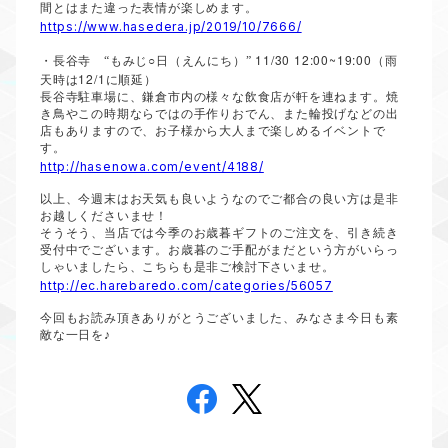
間とはまた違った表情が楽しめます。
https://www.hasedera.jp/2019/10/7666/
○
11/30 12:00~19:00
・長谷寺 “もみじ
日（えんにち）”
（雨
12/1
天時は
に順延）
長谷寺駐車場に、鎌倉市内の様々な飲食店が軒を連ねます。焼
き鳥やこの時期ならではの手作りおでん、また輪投げなどの出
店もありますので、お子様から大人まで楽しめるイベントで
す。
http://hasenowa.com/event/4188/
以上、今週末はお天気も良いようなのでご都合の良い方は是非
お越しくださいませ！
そうそう、当店では今季のお歳暮ギフトのご注文を、引き続き
受付中でございます。お歳暮のご手配がまだという方がいらっ
しゃいましたら、こちらも是非ご検討下さいませ。
http://ec.harebaredo.com/categories/56057
今回もお読み頂きありがとうございました、みなさま今日も素
敵な一日を♪