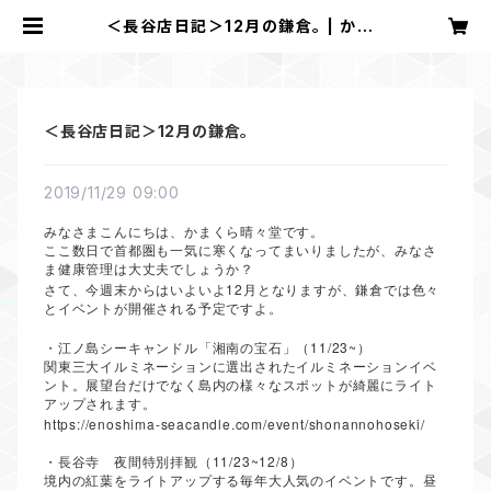
＜長谷店日記＞12月の鎌倉。 | かまく
ら 晴々堂
＜長谷店日記＞12月の鎌倉。
2019/11/29 09:00
みなさまこんにちは、かまくら晴々堂です。
ここ数日で首都圏も一気に寒くなってまいりましたが、みなさ
ま健康管理は大丈夫でしょうか？
12
さて、今週末からはいよいよ
月となりますが、鎌倉では色々
とイベントが開催される予定ですよ。
11/23~
・江ノ島シーキャンドル「湘南の宝石」（
）
関東三大イルミネーションに選出されたイルミネーションイベ
ント。展望台だけでなく島内の様々なスポットが綺麗にライト
アップされます。
https://enoshima-seacandle.com/event/shonannohoseki/
11/23~12/8
・長谷寺 夜間特別拝観（
）
境内の紅葉をライトアップする毎年大人気のイベントです。昼