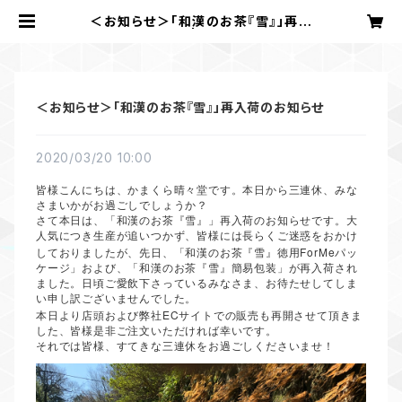
＜お知らせ＞「和漢のお茶『雪』」再入
荷のお知らせ | かまくら 晴々堂
＜お知らせ＞「和漢のお茶『雪』」再入荷のお知らせ
2020/03/20 10:00
皆様こんにちは、かまくら晴々堂です。本日から三連休、みな
さまいかがお過ごしでしょうか？
さて本日は、「和漢のお茶『雪』」再入荷のお知らせです。大
人気につき生産が追いつかず、皆様には長らくご迷惑をおかけ
ForMe
しておりましたが、先日、「和漢のお茶『雪』徳用
パッ
ケージ」および、「和漢のお茶『雪』簡易包装」が再入荷され
ました。日頃ご愛飲下さっているみなさま、お待たせしてしま
い申し訳ございませんでした。
EC
本日より店頭および弊社
サイトでの販売も再開させて頂きま
した、皆様是非ご注文いただければ幸いです。
それでは皆様、すてきな三連休をお過ごしくださいませ！