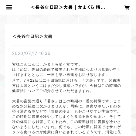
＜長谷店日記＞大暑 | かまくら 晴々
堂
＜長谷店日記＞大暑
2020/07/17 16:36
皆様こんばんは、かまくら晴々堂です。
はじめに、先日の豪雨で被災された皆様に心よりお見舞い申し
上げますとともに、一日も早い再建をお祈り致します。
7
22
さて、
月
日は二十四節気における、「大暑」です。関東地
方は大暑というにはまだ少し肌寒いですが、今日はこの時期の
健康法についてご紹介させていただきますね。
大暑の言葉の通り「暑さ」はこの時期の一番の特徴です、こま
めな水分補給は欠かせませんが、同時に、冷房や冷たいものを
摂り過ぎる事などで「胃腸の冷え」も起こりやすい季節です。
この時期に胃腸を冷やしてしまうと食欲不振やめまい、そして
秋の体調にも影響してくるため、この時期は特に胃腸を冷やさ
ないようにしたいですね。何でも、この時期に韓国ではサムゲ
タンを食べるのが健康に良いとされているそうです、消化に良