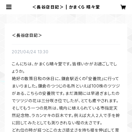
＜長谷店日記＞ | かまくら 晴々堂
＜長谷店日記＞
2021/04/24 13:30
こんにちは、かまくら晴々堂です。皆様いかがお過ごしでし
ょうか。
絶好の散策日和の休日に、鎌倉駅近くの『安養院』に行って
まいりました。鎌倉のつつじの名所といえば100株のツツジ
がある、こちらの安養院です。まだ満開には早過ぎましたの
でツツジの花は三分咲き位でしたが、とても癒やされます。
そしてもう一つの見所は、境内に植えられている市指定天
然記念物、ラカンマキの巨木です。例えば大人２人で手を幹
に回してみたとしても測りきれない程の太さです。
どれ位の時が経つとこの太さ頑丈さを持ち根を伸ばして育