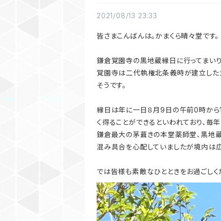
2021/08/13 23:33
皆さまこんばんは。かまくら晴々堂です。
鎌倉覚園寺の黒地蔵縁日に行ってまいり
覚園寺は二代執権北条義時が建立した
そうです。
縁日は年に一日８月9日の午前0時から
く得ることができるといわれており、毎
鎌倉最大の茅葺きの本堂薬師堂、黒地蔵
混み具合を心配していましたが境内は広
では皆様も素敵なひとときをお過ごしく