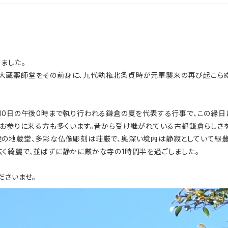
ました。
大蔵薬師堂をその前身に、九代執権北条貞時が元軍襲来の再び起こらぬ
10日の午後0時まで執り行われる鎌倉の夏を代表する行事で、この縁日
年お参りに来る方も多くいます。昔から受け継がれている古都鎌倉らしさ
の地蔵堂、多彩な仏像彫刻は荘厳で、奥深い境内は静寂としていて緑豊
く綺麗で、並ばずに静かに厳かな寺の1時間半を過ごしました。
ださいませ。