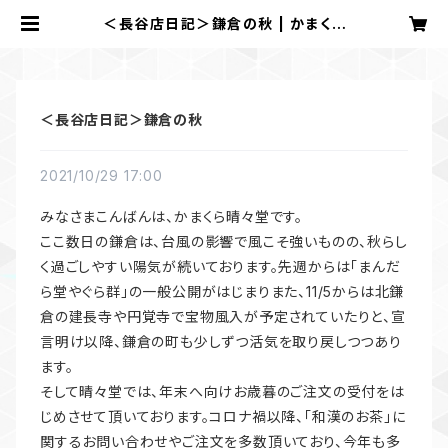
＜長谷店日記＞鎌倉の秋 | かまくら
晴々堂
＜長谷店日記＞鎌倉の秋
2021/10/29 17:00
みなさまこんばんは、かまくら晴々堂です。
ここ数日の鎌倉は、台風の影響で風こそ強いものの、秋らし
く過ごしやすい陽気が続いております。先週からは「まんだ
ら堂やぐら群」の一般公開がはじまりまた、11/5からは北鎌
倉の建長寺や円覚寺で宝物風入が予定されていたりと、宣
言明け以降、鎌倉の町も少しずつ活気を取り戻しつつあり
ます。
そして晴々堂では、年末へ向けお歳暮のご注文の受付をは
じめさせて頂いております。コロナ禍以降、「和漢のお茶」に
関するお問い合わせやご注文を多数頂いており、今年も多