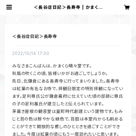
＜長谷店日記＞長寿寺 | かまくら
晴々堂
＜長谷店日記＞長寿寺
2022/10/14 17:00
みなさまこんばんは、かまくら晴々堂です。
秋風の吹くこの頃、皆様いかがお過ごしでしょうか。
先日、北鎌倉にある長寿寺に行ってまいりました。長寿寺
は紅葉の有名なお寺で、拝観日限定の特別拝観になってい
ます。足利尊氏公が鎌倉幕府に仕えていた頃の邸跡に尊氏
の子の足利基氏が建立したと伝えられています。
茅葺き屋根の観音堂は室町時代創建という建物です。もみ
じと苔の色は鮮やかな緑色で、苔庭は本堂内からも眺める
ことができて開放的な癒しのひとときを過ごすことができ
ました。今度は紅葉の頃にもう一度訪れたいと思います。