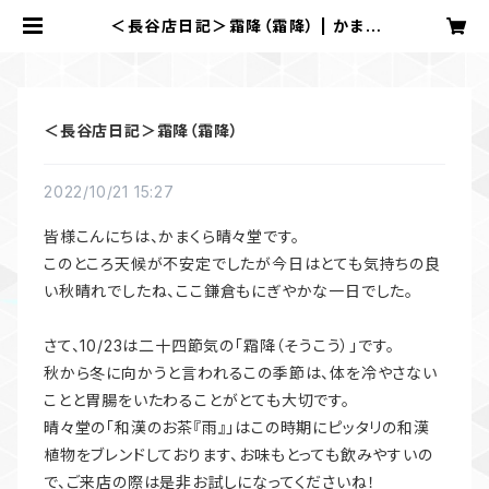
＜長谷店日記＞霜降（霜降） | かまく
ら 晴々堂
＜長谷店日記＞霜降（霜降）
2022/10/21 15:27
皆様こんにちは、かまくら晴々堂です。
このところ天候が不安定でしたが今日はとても気持ちの良
い秋晴れでしたね、ここ鎌倉もにぎやかな一日でした。
さて、10/23は二十四節気の「霜降（そうこう）」です。
秋から冬に向かうと言われるこの季節は、体を冷やさない
ことと胃腸をいたわることがとても大切です。
晴々堂の「和漢のお茶『雨』」はこの時期にピッタリの和漢
植物をブレンドしております、お味もとっても飲みやすいの
で、ご来店の際は是非お試しになってくださいね！