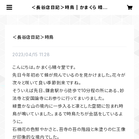
＜長谷店日記＞時鳥 | かまくら 晴々
堂
＜長谷店日記＞時鳥
2023/04/15 11:28
こんにちは。かまくら晴々堂です。
先日今年初めて蜂が飛んでいるのを見かけました。花々が
次々と咲いて良い季節到来ですね。
そういえば先日、鎌倉駅から徒歩で10分程の所にある、妙
法寺と安国論寺にお参りに行ってまいりました。
緑豊かな山の境内に一歩入ると凛とした空間に包まれ時
鳥が鳴いていました。まるで時鳥たちが会話をしているよ
うに。
石楠花の色鮮やかさと、苔寺の苔の階段と朱塗りの仁王像
が印象的な境内でした。