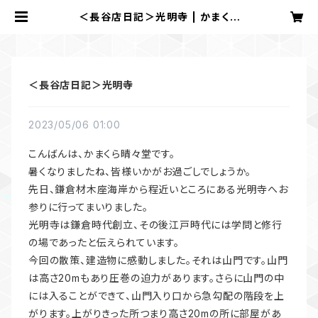
＜長谷店日記＞光明寺 | かまくら
晴々堂
＜長谷店日記＞光明寺
2023/05/06 01:00
こんばんは、かまくら晴々堂です。
暑くなりましたね、皆様いかがお過ごしでしょうか。
先日、鎌倉材木座海岸から程近いところにある光明寺へお
参りに行ってまいりました。
光明寺は鎌倉時代創立、その後江戸時代には学問と修行
の場であったと伝えられています。
今回の散策、建造物に感動しました。それは山門です。山門
は高さ20mもあり圧巻の迫力があります。さらに山門の中
には入ることができて、山門入り口から急勾配の階段を上
がります。上がりきった所つまり高さ20mの所に部屋があ