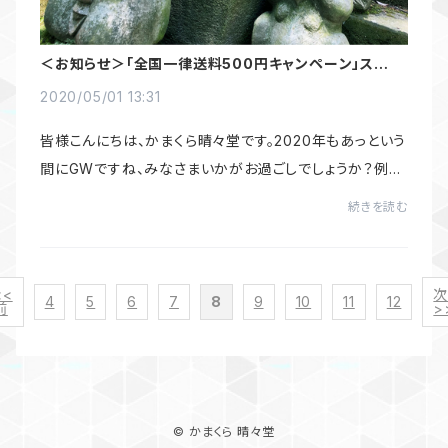
＜お知らせ＞「全国一律送料500円キャンペーン」スター
ト
2020/05/01 13:31
皆様こんにちは、かまくら晴々堂です。2020年もあっという
間にGWですね、みなさまいかがお過ごしでしょうか？例年
この時期は非常に多くの方が長谷店へ足を運んでください
続きを読む
ますが、今年は新型コロナウィルス感染拡...
<<
4
5
6
7
8
9
10
11
12
前
>
© かまくら 晴々堂