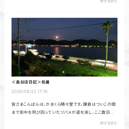
続きを読む
爽やかな秋風に変化してきた気がしま...
＜長谷店日記＞処暑
2020/08/22 17:16
皆さまこんばんは、かまくら晴々堂です。鎌倉はついこの間
まで街中を飛び回っていたツバメが姿を消し、ここ数日は
トンボが飛び始め、少しずつ秋が近づいている事を感じさ
続きを読む
せます。二十四節気では、8月23日頃を「処...